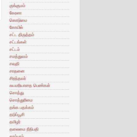
குங்குமம்
கேரளா
கொடுமை
கோயில்
சட்ட திருத்தம்
சட்டங்கள்
சட்டம்
சமத்துவம்
சவுதி
சாதனை
சிறந்தவர்
சுயமரியாதை பெண்கள்
சொத்து
சொத்துரிமை
தங்க பதக்கம்
தடுப்பூசி
தமிழர்
தலைமை நீதிபதி
தாம்பரம்