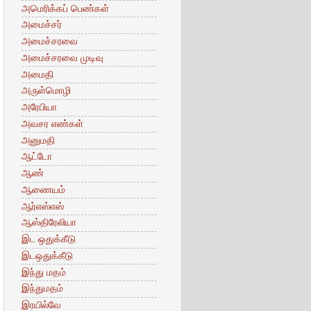
அமெரிக்கப் பெண்கள்
அமைச்சர்
அமைச்சரவை
அமைச்சரவை முடிவு
அமைதி
அருள்மொழி
அரேபியா
அவசர எண்கள்
அனுமதி
ஆட்டோ
ஆண்
ஆணையம்
ஆர்எஸ்எஸ்
ஆஸ்திரேலியா
இட ஒதுக்கீடு
இடஒதுக்கீடு
இந்து மதம்
இந்துமதம்
இரயில்வே