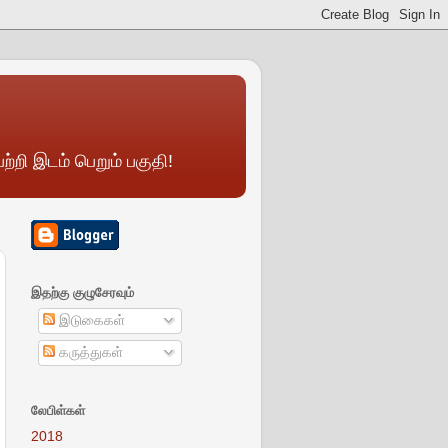
றி இடம் பெறும் பகுதி!
இதற்கு குழுசேரவும்
இடுகைகள்
கருத்துகள்
லேபிள்கள்
2018