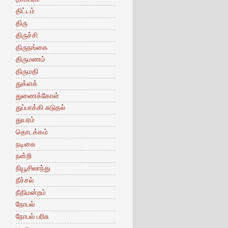
திட்டம்
திரு
திருச்சி
திருநங்கை
திருமணம்
திருமதி
துக்ளக்
துணைக்கோள்
துப்பாக்கி சுடுதல்
துயரம்
தொடக்கம்
நடிகை
நன்றி
நியூசிலாந்து
நீச்சல்
நீதிமன்றம்
நோபல்
நோபல் பரிசு