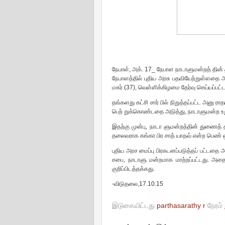
நேபாள், அக். 17_ நேபாள நாடாளுமன்றத் தின்
நேபாளத்தில் புதிய அரசு பதவியேற்றுள்ளதை அ
மகர் (37), வெள்ளிக்கிழமை தேர்வு செய்யப்பட்டா
தங்களது கட்சி சார் பில் நிறுத்தப்பட்ட அனு ர
பெற் றுக்கொண்டதை அடுத்து, நாடாளுமன்ற உறுப்
இதற்கு முன்பு, நாடா ளுமன்றத்தின் துணைத
தலைவராக கங்கா பிர சாத் யாதவ் என்ற பெண் ஒ
புதிய அரச மைப்பு பிரகடனப்படுத்தப் பட்டதை
சபை, நாடாளு மன்றமாக மாற்றப்பட்டது. அதையடு
குறிப்பிடத்தக்கது.
-விடுதலை,17.10.15
இடுகையிட்டது
parthasarathy r
நேரம்