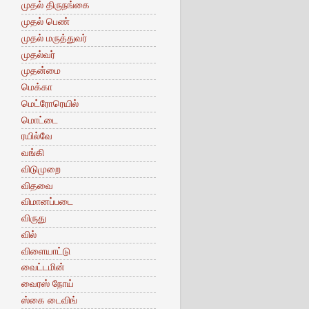
முதல் திருநங்கை
முதல் பெண்
முதல் மருத்துவர்
முதல்வர்
முதன்மை
மெக்கா
மெட்ரோரெயில்
மொட்டை
ரயில்வே
வங்கி
விடுமுறை
விதவை
விமானப்படை
விருது
வில்
விளையாட்டு
வைட்டமின்
வைரஸ் நோய்
ஸ்கை டைவிங்