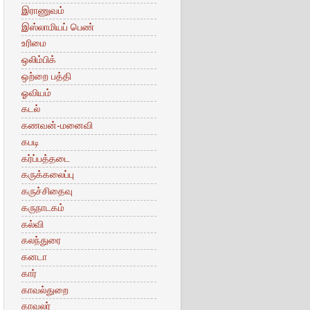
இராணுவம்
இஸ்லாமியப் பெண்
உரிமை
ஒலிம்பிக்
ஒற்றை பத்தி
ஓவியம்
கடல்
கணவன்-மனைவி
கபடி
கர்ப்பத்தடை
கருக்கலைப்பு
கருச்சிதைவு
கருநாடகம்
கல்வி
கலந்துரை
கனடா
கார்
காவல்துறை
காவலர்