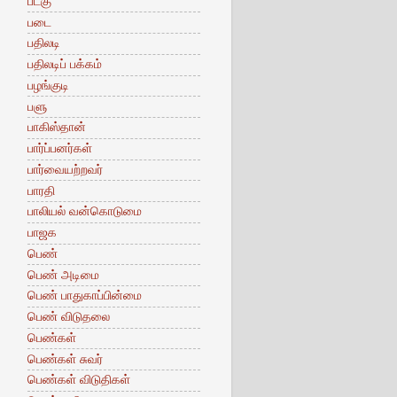
படகு
படை
பதிலடி
பதிலடிப் பக்கம்
பழங்குடி
பளு
பாகிஸ்தான்
பார்ப்பனர்கள்
பார்வையற்றவர்
பாரதி
பாலியல் வன்கொடுமை
பாஜக
பெண்
பெண் அடிமை
பெண் பாதுகாப்பின்மை
பெண் விடுதலை
பெண்கள்
பெண்கள் சுவர்
பெண்கள் விடுதிகள்