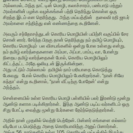
அல்லாமல், அந்த நாட் டின் மொழி, கலாச்சாரம், பண்பாடு மற்றும்
அவர்களின் பழக்க வழக்கங்கள் பற்றி தெரிந்து கொள்ள ஒரு
சிறந்த இடம் என தெரிந்தது. அந்த மய்யத்தின் தலைவி ரதி ஜாபர்
அவர்களை சந்தித்து என் எண்ணத்தை கூறினேன்.
அவரும் சந்தோசத்துடன் கொரிய மொழியின் பயிற்சி வகுப்பில் சேர
சொன் னார். சேர்ந்த பிறகு தான் தெரிந்தது நம் தமிழ் மொழியும்,
கொரிய மொழியும் பல விசயங்களில் ஒன்று போல உள்ளது என்று.
நம் தமிழ் வார்த்தைகளான அம்மா, அப்பா, பாம்பு, வா, போன்று
நிறைய தமிழ் வார்த்தைகள் போல், கொரிய மொழியிலும்
கிட்டத்தட்ட அதே ஒலியுடன் இருக்கின்றன.
அது மட்டும் அல்லாமல் தமிழில் நாம் மரியாதை கொடுத்து
பேசுவது போல் கொரிய மொழியிலும் பேசுகிறார்கள். “நான் சிவே
கந்தா’ என்று கூறினால், “நான் வீட்டிற்கு போறேன்’ என்று
அர்த்தம்.
சென்னையில் உள்ள கொரிய மொழி பள்ளியில் பலர் இரண்டு மூன்று
ஆண்டு களாக படிக்கிறார்கள். இந்த ஆண்டு படிப்ப வர்களிடம் ஒரு
சிறு போட்டி வைத்து மூன்று பேர்களை தேர்ந்தெடுத்தார்கள்.
அதில் நான் முதலில் வெற்றி பெற்றேன். பின்னர் எங்களை எல்லாம்
வீடியோ படமெடுத்து அதை கொரியாவிற்கு அனுப் பினார்கள்.
அங்கு 56 நாடுகளில் உள்ள 105 கொரியன் மய்யத்தில் இருந்து