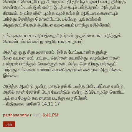
கொரியா சென்றபோது அங்குள்ள ஜி ஜூ (ஒங் ஒன்) என்ற தீவிற்கு
சென்றோம். யங்ஜின் என்ற இடத்தையும் பார்த்தோம். அங்குள்ள
கிராமம், அவர்களின் பழக்க வழக்கங்கள் ஆகியவைகளையும்
பார்த்து தெரிந்து கொண்டோம். பல்வேறு பூங்காக்கள்,
அருங்காட்சியகம் ஆகியவைகளையும் பார்த்து ரசித்தோம்.
எங்களுடைய சவுகரியத்தை அவர்கள் முதன்மையாக எடுத்துக்
கொண்டார்கள் என்று தைரியமாக கூறலாம்.
அதற்கு ஒரு சிறு உதாரணம், இந்த போட்டியாளர்களுக்கு
தேவையான சாப் பாட்டை அவர்கள் தயாரித்து வழங்கினார்கள்
என்றால் பார்த்துக் கொள்ளுங்கள். அந்த அளவிற்கு பார்த்துப்
பார்த்து எங்களை எல்லாம் கவனித்தார்கள் என்றால் அது மிகை
இல்லை.
அடுத்த ஆண்டு மூன்று மாதம் தங்கி படித்த பின், பரீட்சை உண்டு.
அதில் நான் தேர்ச்சி பெற வேண்டும் என்று இப்பொழுதே கொரிய
படிப்பை மேலும் கவனமாக படித்து வருகிறேன்.
- விடுதலை நாளேடு 14.11.17
parthasarathy r
நேரம்
6:41 PM
பகிர்