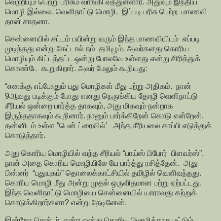
வெற்றியும் பெற்று பரிசும் வாங்கி வந்துள்ளார். அதுவும் இந்திய
மொழி இல்லை, வெளிநாட்டு மொழி. இப்படி பரிசு பெற்ற மாணவி
தான் சாதனா.
சென்னையில் சட்டம் பயின்று வரும் இந்த மாணவியிடம் எப்படி
முடிந்தது என்று கேட்டால் நம் தமிழும், அவர்களது கொரிய
மொழியும் கிட்டத்தட்ட ஒன்று போலவே உள்ளது என்று சிரித்துக்
கொண்டே கூறுகிறார். அவர் மேலும் கூறியது:
“எனக்கு எப்போதும் புது மொழிகள் மீது பற்று அதிகம். நான்
9ஆவது படிக்கும் போது எனது நெருங்கிய தோழி வெளிநாட்டு
சீரியல் ஒன்றை பார்த்த தாகவும், அது மிகவும் நன்றாக
இருந்ததாகவும் கூறினார். நானும் பார்க்கிறேன் கொடு என்றேன்.
தன்னிடம் உள்ள “பென் ட்ரைவில்’ அந்த சீரியலை காப்பி எடுத்துக்
கொடுத்தார்.
அது கொரிய மொழியில் வந்த சீரியல் “பாய்ஸ் பிபோர் பிளவர்ஸ்”.
நான் அதை கொரிய மொழியிலே யே பார்த்து ரசித்தேன். அது
பின்னர் “புதுயுகம்” தொலைக்காட்சியில் தமிழில் வெளிவந்தது.
கொரிய மொழி மீது அன்று முதல் ஒருவிதமான பற்று ஏற்பட்டது.
இந்த வெளிநாட்டு மொழியை சென்னையில் யாராவது கற்றுக்
கொடுக்கிறார்களா? என்று தேடினேன்.
இன்கோ சென்டர் என்ற ஒன்று கொரிய மொழிக்காக மட்டும்