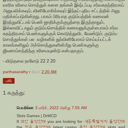
வாரிசு உரிமை சொத்துக் களை தங்கள் இஷ்டப்படி சர்வசுதந்திரமாய்
அனுபவிக்கவும், வினியோகிக்கவும் இந்தப் புதிய சட்டத்தில் அனு
மதிக்கப்படுகின்றது. பாகம் பிரியாத குடும்பத்தில் கணவன்
இறந்துவிட்டால் பெண் ஜாதிக்குக்குழந்தை இருந்தாலும்,
இல்லாவிட்டாலும் குடும்பசொத்தில் கணவனுக்குள்ளபாகம் சர்வ
சுதந்திரமாய் பெண்களுக்குக் கொடுத்துவிட வேண்டும். குடும்ப
சொத்துக்கள் பல வழிகளில் துர்வினியோகம் செய்யப்பட்டக்
காலங்களிலும் அச்சொத்துகளின்மீது பெண்களுக்கு
ஜீவனாம்சத்திற்கு உரிமையுண்டு என்பதாகும்.
- விடுதலை நாளேடு 22 2 20
parthasarathy r
நேரம்
2:20 AM
பகிர்
1 கருத்து:
பெயரில்லா
3 மார்ச், 2022 அன்று 7:55 AM
Slots Games | DrMCD
If
과천 출장안마
you are looking for
세종특별자치 출장안마
the
영주 출장안마
latest casino
용인 출장안마
slots and