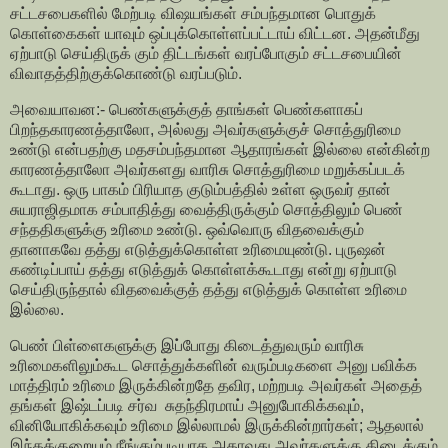
சட்டசபைகளில் மேற்படி விஷயங்கள் சம்பந்தமான பொதுக்
கொள்கைகள் யாவும் ஒப்புக்கொள்ளப்பட்டாய் விட்டன. அதன்மீது
ஏற்பாடு செய்திருக் கும் திட்டங்கள் வரப்போகும் சட்டசபையின்
விவாதத்திற்குக்கொண்டு வரப்படும்.
அவையாவன:- பெண்களுக்குத் தாங்கள் பெண்களாகப்
பிறந்தகாரணத்தாலோ, அல்லது அவர்களுக்குச் சொத்துரிமை
உண்டு என்பதற்கு மதசம்பந்தமான ஆதாரங்கள் இல்லை என்கின்ற
காரணத்தாலோ அவர்களது வாரிசு சொத்துரிமை மறுக்கப்படக்
கூடாது. ஒரு பாகம் பிரியாத குடும்பத்தில் உள்ள ஒருவர் தான்
சுயராஜிதமாக சம்பாதித்து வைத்திருக்கும் சொத்திலும் பெண்
சந்ததிகளுக்கு உரிமை உண்டு. ஒவ்வொரு விதவைக்கும்
தானாகவே தத்து எடுத்துக்கொள்ள உரிமையுண்டு. புருஷன்
கண்டிப்பாய் தத்து எடுத்துக் கொள்ளக்கூடாது என்று ஏற்பாடு
செய்திருந்தால் விதவைக்குத் தத்து எடுத்துக் கொள்ள உரிமை
இல்லை.
பெண் பிள்ளைகளுக்கு இப்போது கிடைத்துவரும் வாரிசு
உரிமைகளிலும்கூட சொத்துக்களின் வரும்படிகளை அனு பவிக்க
மாத்திரம் உரிமை இருக்கின்றதே தவிர, மற்றபடி அவர்கள் அதைத்
தங்கள் இஷ்டப்படி சர்வ சுதந்திரமாய் அனுபோகிக்கவும்,
வினியோகிக்கவும் உரிமை இல்லாமல் இருக்கின்றார்கள்; ஆதலால்
இந்தக்குறையும் நீங்கும்படியாக அதாவது அவர்களுக்கு கிடைக்கும்