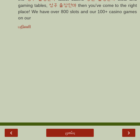
gaming tables,
청주 출장안마
then you've come to the right
place! We have over 800 slots and our 100+ casino games
on our
பதிலளி
‹
›
முகப்பு